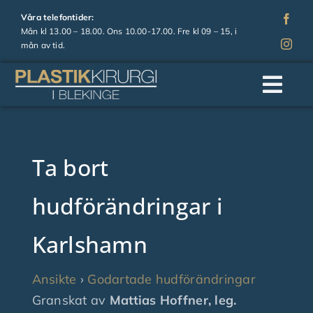
Fortsätt
Våra telefontider:
till
Mån kl 13.00 – 18.00. Ons 10.00-17.00. Fre kl 09 – 15, i
mån av tid.
innehållet
Togg
Navi
Hem
Ta bort
Om oss
hudförändringar i
Operationer
Karlshamn
Estetiska behandlingar
Ansikte
›
Godartade hudförändringar
Granskat av
Mattias Hoffner, leg.
Prislista