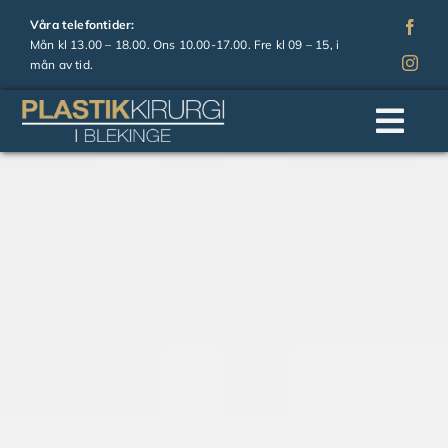
Fortsätt
Våra telefontider:
till
Mån kl 13.00 – 18.00. Ons 10.00-17.00. Fre kl 09 – 15, i
mån av tid.
innehållet
Togg
Navi
Hem
Om oss
Operationer
Estetiska behandlingar
Prislista