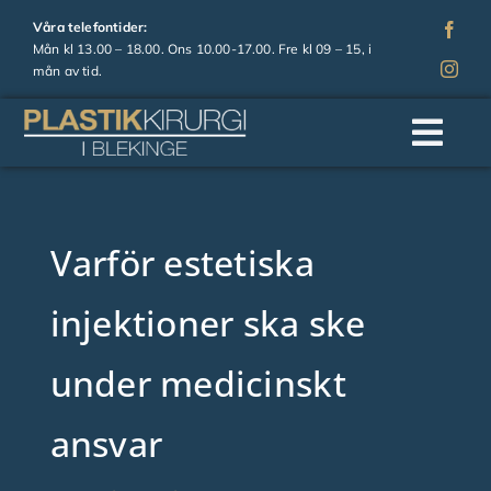
Fortsätt
Våra telefontider:
till
Mån kl 13.00 – 18.00. Ons 10.00-17.00. Fre kl 09 – 15, i
mån av tid.
innehållet
Togg
Navi
Hem
Varför estetiska
Om oss
injektioner ska ske
Operationer
under medicinskt
Estetiska behandlingar
ansvar
Prislista