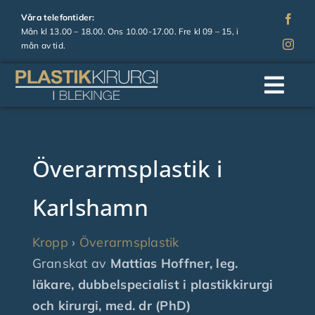
Fortsätt
Våra telefontider:
till
Mån kl 13.00 – 18.00. Ons 10.00-17.00. Fre kl 09 – 15, i
mån av tid.
innehållet
Togg
Navi
Hem
Överarmsplastik i
Om oss
Karlshamn
Operationer
Kropp
›
Överarmsplastik
Granskat av
Mattias Hoffner, leg.
Estetiska behandlingar
läkare, dubbelspecialist i plastikkirurgi
och kirurgi, med. dr (PhD)
Prislista