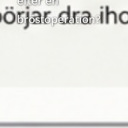
efter en
bröstoperation?