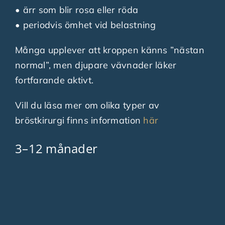
• ärr som blir rosa eller röda
• periodvis ömhet vid belastning
Många upplever att kroppen känns ”nästan
normal”, men djupare vävnader läker
fortfarande aktivt.
Vill du läsa mer om olika typer av
bröstkirurgi finns information
här
3–12 månader
Nu sker finjusteringen.
Det som successivt förbättras:
• ärrens utseende