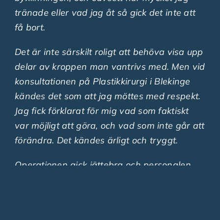
tränade eller vad jag åt så gick det inte att
få bort.
Det är inte särskilt roligt att behöva visa upp
delar av kroppen man vantrivs med. Men vid
konsultationen på Plastikkirurgi i Blekinge
kändes det som att jag möttes med respekt.
Jag fick förklarat för mig vad som faktiskt
var möjligt att göra, och vad som inte går att
förändra. Det kändes ärligt och tryggt.
Operationen gick jättebra och personalen
var toppen! Självklart var det tufft ibland —
det är en stor operation — men för mig var
värt varenda krona. Idag, ett år senare, jag