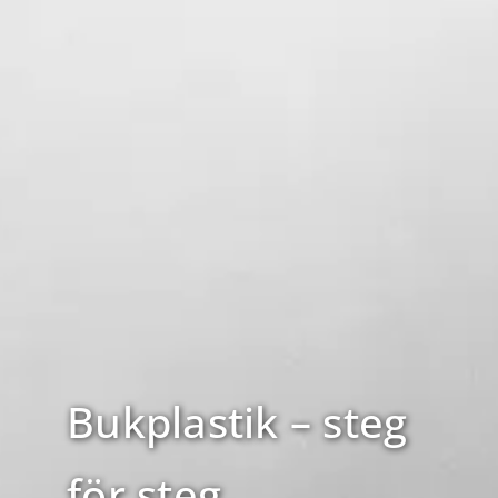
Bukplastik – steg
för steg