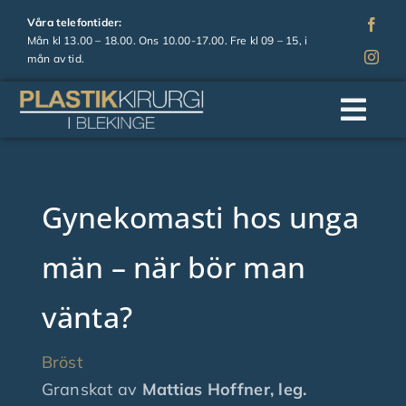
Fortsätt
Våra telefontider:
till
Mån kl 13.00 – 18.00. Ons 10.00-17.00. Fre kl 09 – 15, i
mån av tid.
innehållet
Togg
Navi
Hem
Gynekomasti hos unga
Om oss
män – när bör man
Operationer
vänta?
Estetiska behandlingar
Bröst
Granskat av
Mattias Hoffner, leg.
Prislista