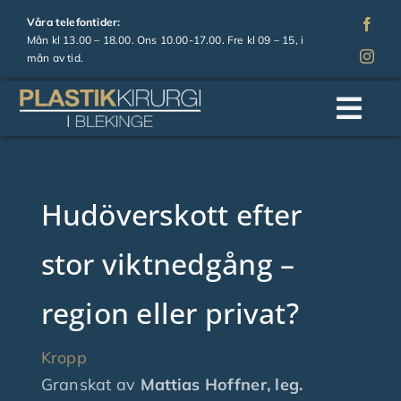
Fortsätt
Våra telefontider:
till
Mån kl 13.00 – 18.00. Ons 10.00-17.00. Fre kl 09 – 15, i
mån av tid.
innehållet
Togg
Navi
Hem
Hudöverskott efter
Om oss
stor viktnedgång –
Operationer
region eller privat?
Estetiska behandlingar
Kropp
Granskat av
Mattias Hoffner, leg.
Prislista