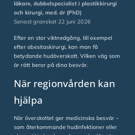
läkare, dubbelspecialist i plastikkirurgi
och kirurgi, med. dr (PhD)
Finansiering
Senast granskat
22 juni 2026
Efter en stor viktnedgång, till exempel
Nyheter
efter obesitaskirurgi, kan man få
betydande hudöverskott. Vilken väg som
Fråga plastikkirurgen
är rätt beror på dina besvär.
Kontakta oss
När regionvården kan
hjälpa
När överskottet ger medicinska besvär –
som återkommande hudinfektioner eller