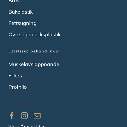
Bröst
Bukplastik
Fettsugning
Övre ögonlocksplastik
Estetiska behandlingar
Muskelavslappnande
Fillers
Profhilo
Sociala medier
Våra Öppettider