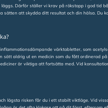
läggs. Därför ställer vi krav på rökstopp i god tid bå
iva sätten att skydda ditt resultat och din hälsa. Du
ika?
inflammationsdämpande värktabletter, som acetylsali
en sätt aldrig ut en medicin som du fått ordinerad p
 mediciner är viktiga att fortsätta med. Vid konsulta
 och lägsta risken får du i ett stabilt viktläge. Vid v
dgång är det ofta klokare att nå dit först, eftersom e