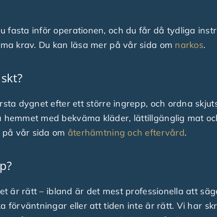
 fasta inför operationen, och du får då tydliga inst
amma krav. Du kan läsa mer på vår sida om
narkos
.
skt?
sta dygnet efter ett större ingrepp, och ordna skjuts
a hemmet med bekväma kläder, lättillgänglig mat och
ns på vår sida om
återhämtning och eftervård
.
pp?
et är rätt – ibland är det mest professionella att säg
 förväntningar eller att tiden inte är rätt. Vi har sk