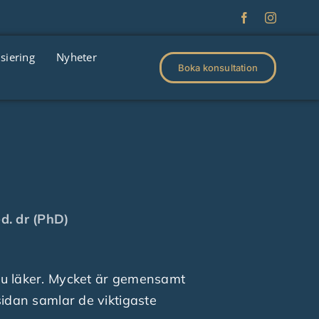
siering
Nyheter
Boka konsultation
ed. dr (PhD)
 du läker. Mycket är gemensamt
 sidan samlar de viktigaste