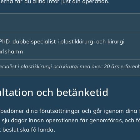
rna får du alltid inför just din operation.
D, dubbelspecialist i plastikkirurgi och kirurgi
Karlshamn
alist i plastikkirurgi och kirurgi med över 20 års erfarenh
ltation och betänketid
vi bedömer dina förutsättningar och går igenom dina 
t sju dagar innan operationen får genomföras, och fö
 beslut ska få landa.