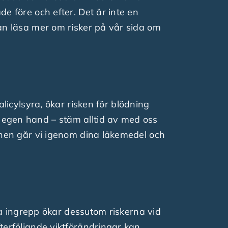
de före och efter. Det är inte en
 kan läsa mer om risker på vår sida om
cylsyra, ökar risken för blödning
å egen hand – stäm alltid av med oss
tionen går vi igenom dina läkemedel och
issa ingrepp ökar dessutom riskerna vid
fterföljande viktförändringar kan