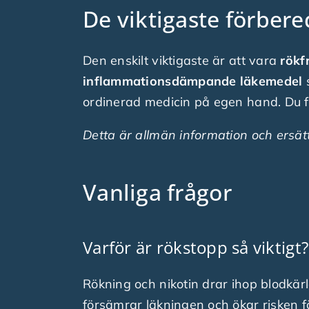
De viktigaste förber
Den enskilt viktigaste är att vara
rökfr
inflammationsdämpande läkemedel
s
ordinerad medicin på egen hand. Du får 
Detta är allmän information och ersätt
Vanliga frågor
Varför är rökstopp så viktigt?
Rökning och nikotin drar ihop blodkär
försämrar läkningen och ökar risken f