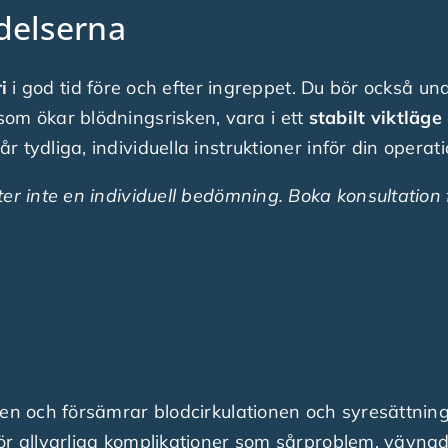
edelserna
i
i god tid före och efter ingreppet. Du bör också u
om ökar blödningsrisken, vara i ett
stabilt viktläge
tydliga, individuella instruktioner inför din operati
er inte en individuell bedömning. Boka konsultation f
len och försämrar blodcirkulationen och syresättnin
ör allvarliga komplikationer som sårproblem, vävnad