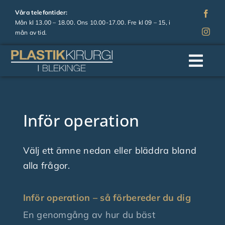
Fortsätt
Våra telefontider:
till
Mån kl 13.00 – 18.00. Ons 10.00-17.00. Fre kl 09 – 15, i
mån av tid.
innehållet
Togg
Navi
Hem
Inför operation
Om oss
Välj ett ämne nedan eller bläddra bland
Operationer
alla frågor.
Estetiska behandlingar
Inför operation – så förbereder du dig
En genomgång av hur du bäst
Prislista