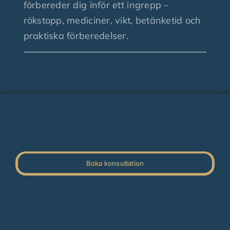
förbereder dig inför ett ingrepp –
rökstopp, mediciner, vikt, betänketid och
Finansiering
praktiska förberedelser.
Nyheter
Fråga plastikkirurgen
Kontakta oss
Boka konsultation